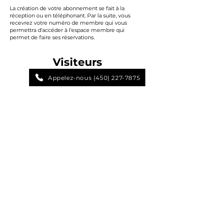
La création de votre abonnement se fait à la
réception ou en téléphonant. Par la suite, vous
recevrez votre numéro de membre qui vous
permettra d'accéder à l'espace membre qui
permet de faire ses réservations.
Visiteurs
Appelez-nous (450) 227-7875
Un non-membre peut réserver un terrain 5
jours à l’avance.
Le frais de visiteur est de 26.10$ + taxes par
personne et est valide pour la journée.
Frais de terrain en sus.
Il n'est pas possible de réserver en ligne pour les
non-membres. Nous vous invitons à nous
téléphoner ou venir en personne à la réception afin
de faire votre réservation.