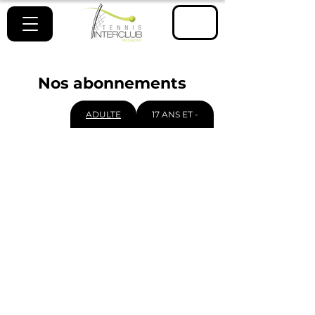
ESPACE
MEMBRE
Nos abonnements
ADULTE
17 ANS ET -
Prix annuel
Réservations des terrains
Réservations des activités
Crédit au bistro
Abonnement été
Terrains extérieurs gratuits
Terrains intérieurs à 11$
Versements
Temps permanents