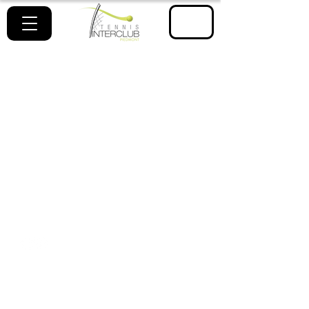
ESPACE
MEMBRE
Adresse
895 Boulevard des Laurentides
Piedmont, QC J0R 1K0
Téléphone
450-227-7875
Courriel
info@tennisinterclub.ca
Heures d'ouverture​